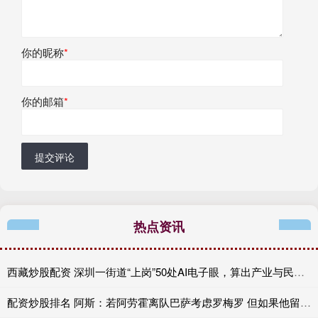
你的昵称
*
你的邮箱
*
提交评论
热点资讯
西藏炒股配资 深圳一街道“上岗”50处AI电子眼，算出产业与民生双赢账
配资炒股排名 阿斯：若阿劳霍离队巴萨考虑罗梅罗 但如果他留队就不会补强防线