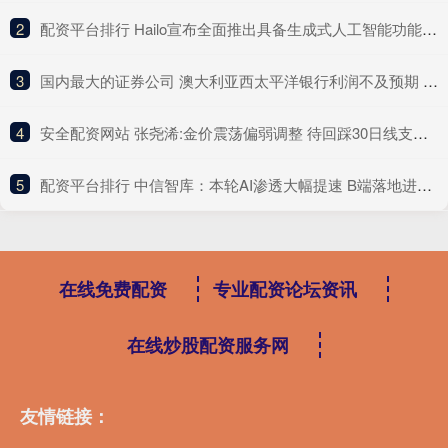
2
​配资平台排行 Hailo宣布全面推出具备生成式人工智能功能的Hailo-10H边缘人工智能加速器
3
​国内最大的证券公司 澳大利亚西太平洋银行利润不及预期 警示全球贸易风险冲击市场
4
​安全配资网站 张尧浠:金价震荡偏弱调整 待回踩30日线支撑看涨攀升
5
​配资平台排行 中信智库：本轮AI渗透大幅提速 B端落地进程或超预期
在线免费配资
专业配资论坛资讯
在线炒股配资服务网
友情链接：