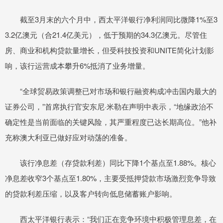
截至3月末的六个月中，西太平洋银行净利润同比微降1%至3
3.2亿澳元（合21.4亿美元），低于预期的34.3亿澳元。尽管住
房、商业和机构贷款量增长，但受科技投资和UNITE简化计划影
响，该行运营成本攀升6%抵消了业务增量。
“全球贸易政策调整已对市场和银行融资构成冲击国内最大的
证券公司，”首席执行官安东尼·米勒在声明中表示，“地缘政治不
确定性是当前面临的关键风险，其严重程度已达长期高位。”他补
充称澳大利亚已做好应对动荡的准备。
该行净息差（存贷款利差）同比下降1个基点至1.88%。核心
净息差收窄3个基点至1.80%，主要受抵押贷款市场激烈竞争导致
的贷款利差压缩，以及客户转向低息储蓄账户影响。
西太平洋银行表示：“我们正在竞争环境中积极管理息差，在