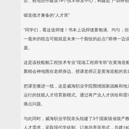
企、校地合作建设14个技术研发中心，构建起“产训研
锻造德才兼备的“人才库”
“同学们，看这道焊缝！书本上说焊缝要饱满、均匀，但
一毫米的咬边可能就是未来一个裂纹的起点!”师傅一边
庞。
这是该校船舶工程技术专业“现场工程师专班”在黄海造
聚精会神地围在老师身边。授课老师正是黄海造船的首
把课堂搬进一线，这是威海职业学院围绕国家战略和地方
运行的技能人才培育新模式。通过将产业人才供给和需
痛点问题。
与此同时，威海职业学院牵头组建了3个国家级省级产教
人才需求，采取现代学徒制、订单培养等形式，共建14