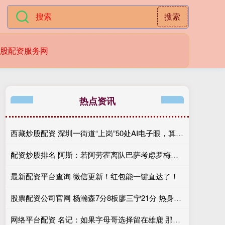
搜索
股配资服务网
热点资讯
西藏炒股配资 深圳一街道“上岗”50处AI电子眼，算出产业与民生双赢账
配资炒股排名 阿斯：若阿劳霍离队巴萨考虑罗梅罗 但如果他留队就不会补强防线
最新配资平台查询 微信更新！红包能一键直达了！
股票配资公司官网 杨瀚森7分8板廖三宁21分 热身赛中国男篮险胜荷兰
网络平台配资 名记：如果字母哥选择留在雄鹿 那球队很可能参与莫兰特交易