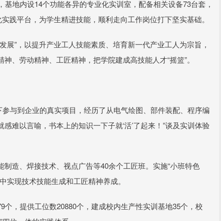
，基地内设14个功能各异的专业化实训室，配备相关设备73台套，
化实践平台，为学生精进技能，顺利走向工作岗位打下坚实基础。
发展”，以提升产业工人技能素质、培育新一代产业工人为宗旨，
神、劳动精神、工匠精神，把学院建成高技能人才“摇篮”。
导下参与到企业的真实项目，经历了从电气绘图、部件装配、程序编
感难以言喻，书本上的知识一下子就‘活’了起来！”谈及实训体验
。
制造、焊接技术、视点广告等40余个工匠班。实施“小班特色
境中实现技术技能生成和工匠精神养成。
个，提供工位数20880个，建成校内生产性实训基地35个，校