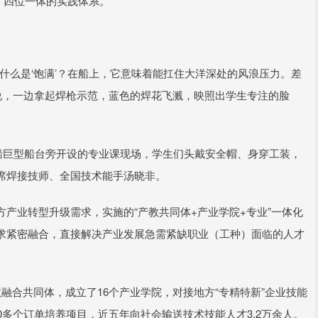
创”四位一体的实践体系。
什么是‘饱满’？在船上，它意味着能扛住大洋深处的风浪压力。差
说，一边拿起焊枪示范，蓝色的焊花飞溅，映照出学生专注的脸
船巨型船台旁开设的专业课现场，学生们头戴安全帽、身穿工装，
席焊接技师、全国技术能手汤晓非。
产业转型升级需求，实施的“产教共同体+产业学院+专业”一体化
求紧密融合，直接解决产业发展急需紧缺职业（工种）面临的人才
融合共同体，成立了16个产业学院，对接地方“专精特新”企业技能
0多个订单培养项目，近五年向社会输送技术技能人才3.2万余人。