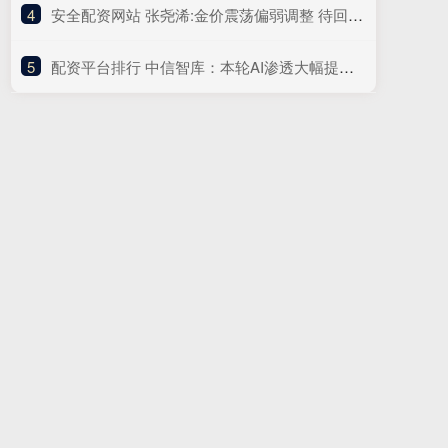
4
​安全配资网站 张尧浠:金价震荡偏弱调整 待回踩30日线支撑看涨攀升
5
​配资平台排行 中信智库：本轮AI渗透大幅提速 B端落地进程或超预期