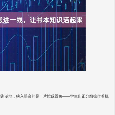
实训基地，映入眼帘的是一片忙碌景象——学生们正分组操作着机