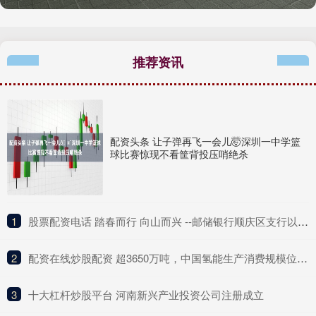
推荐资讯
配资头条 让子弹再飞一会儿🤯深圳一中学篮
球比赛惊现不看筐背投压哨绝杀
1
​股票配资电话 踏春而行 向山而兴 --邮储银行顺庆区支行以金融活水润泽乡村沃土
2
​配资在线炒股配资 超3650万吨，中国氢能生产消费规模位列世界第一位
3
​十大杠杆炒股平台 河南新兴产业投资公司注册成立