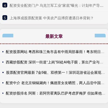
4
​配资安全配资门户 乌克兰军工业“家底”曝光：计划年产导弹7000枚、无人机约1800万架！美国这一新计划，北约5国拒绝加入……
5
​上海厚成股票配资案 中美农产品博弈遭遇日本背刺？
最新文章
配资股票网站 粤西和珠三角市县有中雨局部暴雨！粤东明日将迎大雨到暴雨
西藏炒股配资 深圳一街道“上岗”50处AI电子眼，算出产业与民生双赢账
股票配资官网最新 7金5银、双榜第一！深圳花游省运会展现强劲实力
配资中介 老北京铜锅涮肉！佩德里女友晒照，两人品尝中国美食、游长城
配资炒股排名 阿斯：若阿劳霍离队巴萨考虑罗梅罗 但如果他留队就不会补强防线