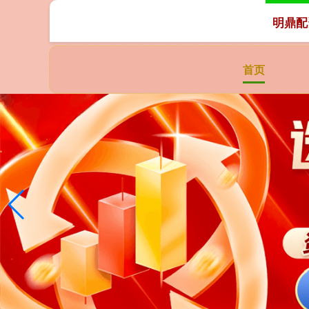
明鼎配
首页