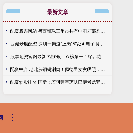
最新文章
配资股票网站 粤西和珠三角市县有中雨局部暴雨！粤东明日将迎大雨到暴雨
西藏炒股配资 深圳一街道“上岗”50处AI电子眼，算出产业与民生双赢账
股票配资官网最新 7金5银、双榜第一！深圳花游省运会展现强劲实力
配资中介 老北京铜锅涮肉！佩德里女友晒照，两人品尝中国美食、游长城
配资炒股排名 阿斯：若阿劳霍离队巴萨考虑罗梅罗 但如果他留队就不会补强防线
网