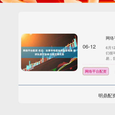
06-12
6月1
们很
易，我
网络平台配资
明鼎配