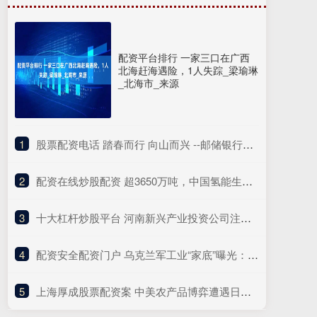
配资平台排行 一家三口在广西
北海赶海遇险，1人失踪_梁瑜琳
_北海市_来源
1
​股票配资电话 踏春而行 向山而兴 --邮储银行顺庆区支行以金融活水润泽乡村沃土
2
​配资在线炒股配资 超3650万吨，中国氢能生产消费规模位列世界第一位
3
​十大杠杆炒股平台 河南新兴产业投资公司注册成立
4
​配资安全配资门户 乌克兰军工业“家底”曝光：计划年产导弹7000枚、无人机约1800万架！美国这一新计划，北约5国拒绝加入……
5
​上海厚成股票配资案 中美农产品博弈遭遇日本背刺？