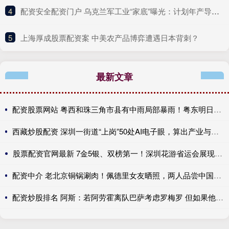
4
​配资安全配资门户 乌克兰军工业“家底”曝光：计划年产导弹7000枚、无人机约1800万架！美国这一新计划，北约5国拒绝加入……
5
​上海厚成股票配资案 中美农产品博弈遭遇日本背刺？
最新文章
配资股票网站 粤西和珠三角市县有中雨局部暴雨！粤东明日将迎大雨到暴雨
西藏炒股配资 深圳一街道“上岗”50处AI电子眼，算出产业与民生双赢账
股票配资官网最新 7金5银、双榜第一！深圳花游省运会展现强劲实力
配资中介 老北京铜锅涮肉！佩德里女友晒照，两人品尝中国美食、游长城
配资炒股排名 阿斯：若阿劳霍离队巴萨考虑罗梅罗 但如果他留队就不会补强防线