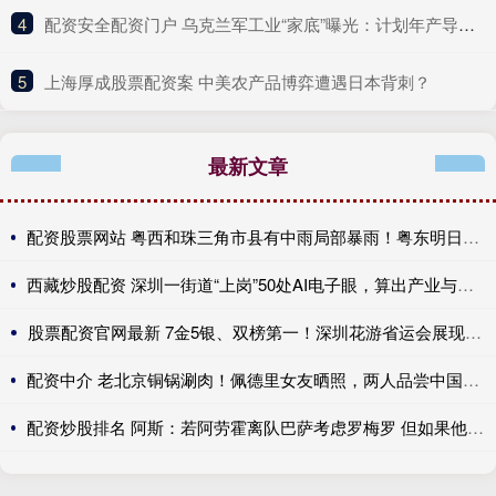
4
​配资安全配资门户 乌克兰军工业“家底”曝光：计划年产导弹7000枚、无人机约1800万架！美国这一新计划，北约5国拒绝加入……
5
​上海厚成股票配资案 中美农产品博弈遭遇日本背刺？
最新文章
配资股票网站 粤西和珠三角市县有中雨局部暴雨！粤东明日将迎大雨到暴雨
西藏炒股配资 深圳一街道“上岗”50处AI电子眼，算出产业与民生双赢账
股票配资官网最新 7金5银、双榜第一！深圳花游省运会展现强劲实力
配资中介 老北京铜锅涮肉！佩德里女友晒照，两人品尝中国美食、游长城
配资炒股排名 阿斯：若阿劳霍离队巴萨考虑罗梅罗 但如果他留队就不会补强防线