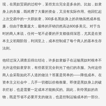
现，在黑奴贸易的过程中，某些支出完全是多余的。比如，奴隶
身上的衣服，既耗费了大量的资金，又没有实际作用。他回忆起
上次交易中的一大群奴隶，300多名黑奴身上的衣物虽然成本低
廉，但由于数量庞大，最终的开销仍然高达600多美元。对于当
时的商人来说，任何一笔不必要的开支都值得深思，尤其是在资
本主义初期阶段，利润至上，成本控制成了每个商人的基本生存
法则。
他经过深入调查后得出结论，许多奴隶贩子在运输黑奴时根本不
允许这些奴隶穿衣，有些甚至完全剥光了他们的衣服。为何这些
商人会采取如此不人道的做法？答案是简单的——降低成本。在
资本主义社会中，几乎一切都以价格衡量。即便是黑奴身上的破
衣烂衫，也是需要一定成本才能购买的。因此，剥夺黑奴的衣
物，既是节省不必要开支的做法，也是控制运输成本的一部分。