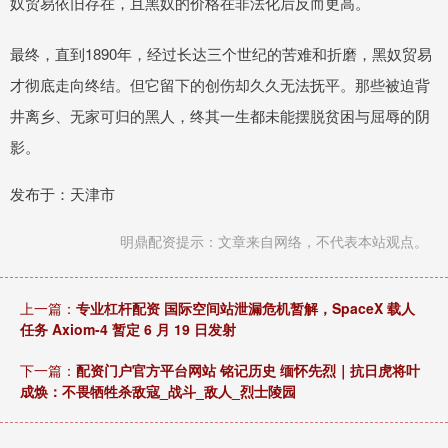
奴贸易依旧存在，且黑奴的价格在非法化后反而更高。
最终，直到1890年，经过长达三个世纪的苦难和折磨，黑奴贸易
才彻底走向终结。但它留下的创伤却久久无法抚平。那些被迫背
井离乡、无家可归的黑人，终其一生都未能摆脱贫困与屈辱的阴
影。
发布于：天津市
明鼎配资提示：文章来自网络，不代表本站观点。
上一篇：
专业杠杆配资 国际空间站泄漏危机暂解，SpaceX 载人
任务 Axiom-4 暂定 6 月 19 日发射
下一篇：
配资门户官方平台网站 铭记历史 缅怀先烈｜抗日虎将叶
成焕：不畏牺牲杀敌寇_战斗_敌人_烈士陵园