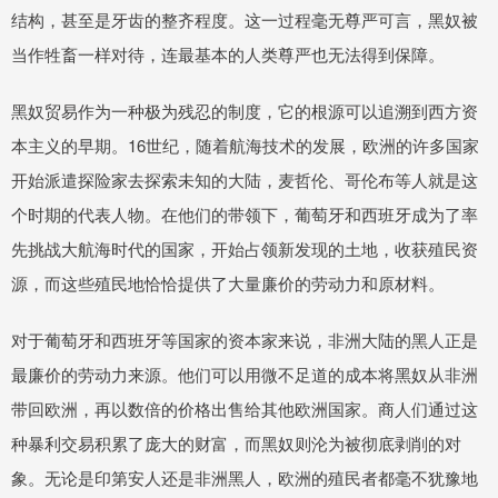
结构，甚至是牙齿的整齐程度。这一过程毫无尊严可言，黑奴被
当作牲畜一样对待，连最基本的人类尊严也无法得到保障。
黑奴贸易作为一种极为残忍的制度，它的根源可以追溯到西方资
本主义的早期。16世纪，随着航海技术的发展，欧洲的许多国家
开始派遣探险家去探索未知的大陆，麦哲伦、哥伦布等人就是这
个时期的代表人物。在他们的带领下，葡萄牙和西班牙成为了率
先挑战大航海时代的国家，开始占领新发现的土地，收获殖民资
源，而这些殖民地恰恰提供了大量廉价的劳动力和原材料。
对于葡萄牙和西班牙等国家的资本家来说，非洲大陆的黑人正是
最廉价的劳动力来源。他们可以用微不足道的成本将黑奴从非洲
带回欧洲，再以数倍的价格出售给其他欧洲国家。商人们通过这
种暴利交易积累了庞大的财富，而黑奴则沦为被彻底剥削的对
象。无论是印第安人还是非洲黑人，欧洲的殖民者都毫不犹豫地