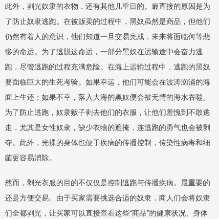
此外，剥光奴隶的衣物，还有其他几重目的。最直接的原因是为
了防止奴隶逃跑。在被贩卖的过程中，黑奴虽然是商品，但他们
仍然有着人的意识，他们知道一旦交易完成，未来将面临何等悲
惨的命运。为了逃脱这命运，一部分黑奴在运输途中会奋力逃
跑，尽管逃跑的过程充满危险。在海上运输过程中，逃跑的黑奴
要面临巨大的生死考验。如果幸运，他们可能会在波涛汹涌的海
面上生还；如果不幸，落入大海的黑奴便会被无情的海水吞噬。
为了防止逃跑，奴隶贩子剥去他们的衣服，让他们羞愧到不敢逃
走，尤其是女性奴隶，缺少衣物的遮掩，连逃跑的勇气也会被剥
夺。此外，光裸的身体也便于疾病的传播控制，传染性病毒和细
菌更容易消除。
然而，剥光衣服的目的不仅仅是控制逃跑与传播疾病。最重要的
还是方便交易。由于买家需要挑选合适的奴隶，商人们会将奴隶
们全都剥光，让买家可以直接查看这些“商品”的健康状况、身体