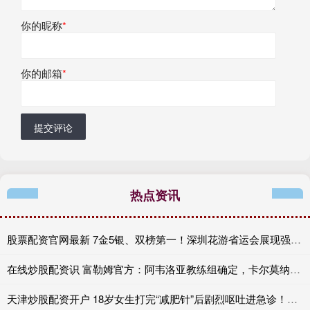
你的昵称
*
你的邮箱
*
提交评论
热点资讯
股票配资官网最新 7金5银、双榜第一！深圳花游省运会展现强劲实力
在线炒股配资识 富勒姆官方：阿韦洛亚教练组确定，卡尔莫纳担任助教
天津炒股配资开户 18岁女生打完“减肥针”后剧烈呕吐进急诊！医生紧急提醒