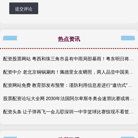
提交评论
热点资讯
配资股票网站 粤西和珠三角市县有中雨局部暴雨！粤东明日将迎大雨到暴雨
配资中介 老北京铜锅涮肉！佩德里女友晒照，两人品尝中国美食、游长城
配资网站免费 教育部发布预警：谨防利用信息差进行“邀功式”诈骗
股票配资论坛大全网 2030年法国阿尔卑斯冬奥会速滑比赛或将在荷兰举行
配资头条 让子弹再飞一会儿🤯深圳一中学篮球比赛惊现不看筐背投压哨绝杀