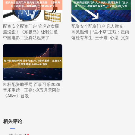
配资安全配资门户 管虎这次屁
配资安全配资门户 凡人微光 ·
股没歪！《东极岛》让我知道，
照见温州｜“兰小草”王珏：星雨
中国电影工业真站起来了
落处有草生_王子震_心愿_父亲
杠杆配资助手网 百事可乐2026
音乐重磅：王嘉尔X五月天阿信
《Alive》首发
相关评论