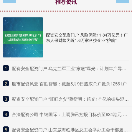
推荐资讯
配资安全配资门户 风险保障11.84万亿元！广
东人保财险为近1.6万家科技企业“护航”
1
​配资安全配资门户 乌克兰军工业“家底”曝光：计划年产导弹7000枚、无人机约1800万架！美国这一新计划，北约5国拒绝加入……
2
​股市配资风云 百胜智能：截至5月9日股东总户数为12561户
3
​配资安全配资门户 “旺旺之父”蔡衍明：赔光1个亿的街头混混，坐拥7个老婆9个娃_台湾_家族_市场
4
​合法配资公司 中银国际：上调腾讯控股目标价至634港元 重申“买入”评级
5
​配资安全配资门户 山东威海临港区总工会举办工会干部履职能力提升培训班