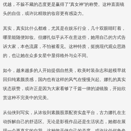
优越，不躲不藏的态度更是赢得了"真女神"的称赞。这种直面镜
头的自信，或许比精致的妆容更有感染力。
其实，真实比什么都难，尤其是在娱乐行业，几十双眼睛盯着，
哪里能随便卸妆。但娜扎似乎从不在意这些，她用自己的方式告
诉大家，本色流露，不怕被看见。这种特质，挺挑现代观众思路
的，也让她在众多女星中显得格外与众不同。
如今，越来越多的人开始提倡自然美，欧美时装杂志和超模早就
回归纯素颜质感，国内也有这样的风气在慢慢兴起。娜扎的真实
状态获赞，或许正是因为大家看够了千篇一律的滤镜脸，开始欣
赏这种不完美中的完美。
从仙侠到写实，从浓妆到素颜股票配资实盘平台，古力娜扎在主
动拆解自己的舒适区。无论是影视作品还是生活状态，她都在展
现一个更真实的自我。这种敢于做自己的态度，或许比任何角色